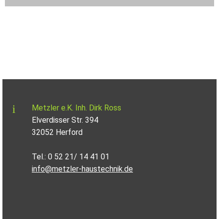
Metzler e.K. Inh. Dirk Ross
Elverdisser Str. 394
32052 Herford
Tel.: 0 52 21/ 14 41 01
info@metzler-haustechnik.de